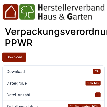
Verpackungsverordnu
PPWR
Download
Download
29
Dateigröße
2.82 MB
Datei-Anzahl
1
Erstellungsdatum
24. September 2024